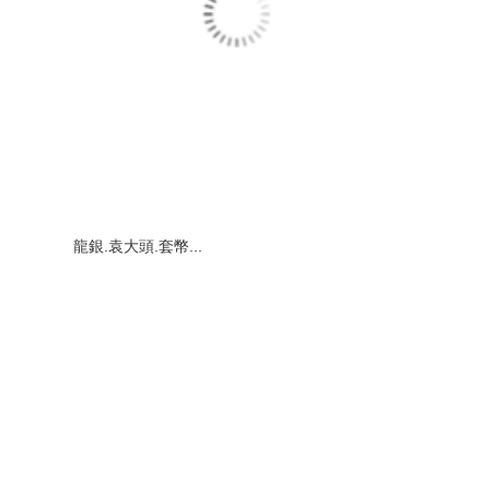
龍銀.袁大頭.套幣...