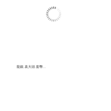
龍銀.袁大頭.套幣...