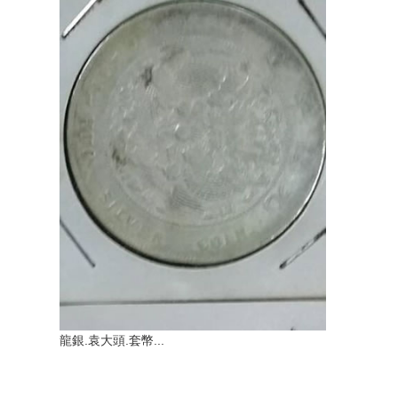
龍銀.袁大頭.套幣...