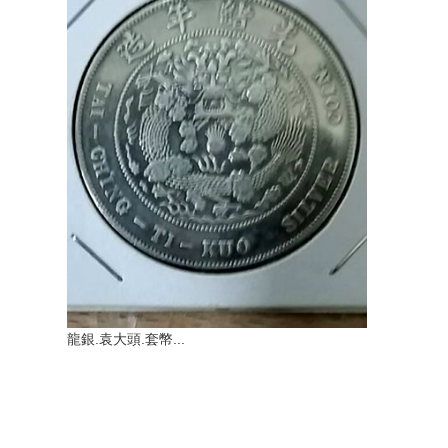
龍銀.袁大頭.套幣...