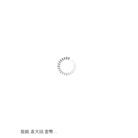
龍銀.袁大頭.套幣...