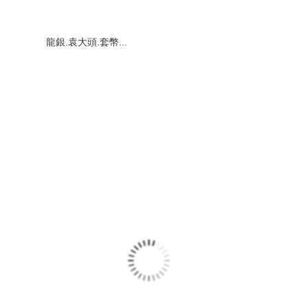
龍銀.袁大頭.套幣...