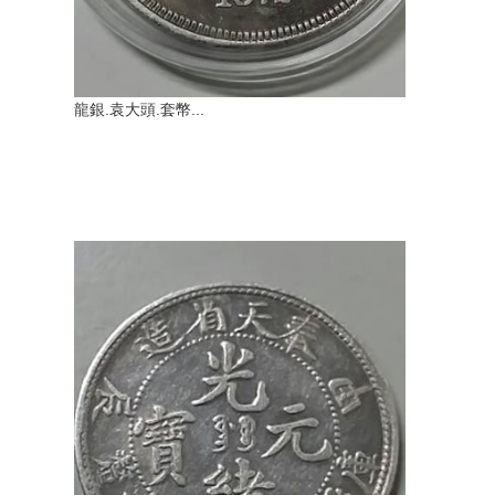
龍銀.袁大頭.套幣...