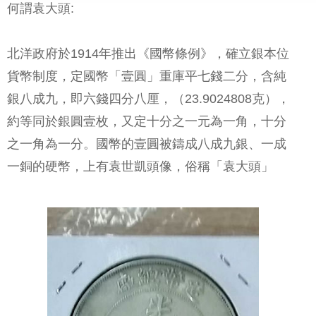
何謂袁大頭:
北洋政府於1914年推出《國幣條例》，確立銀本位
貨幣制度，定國幣「壹圓」重庫平七錢二分，含純
銀八成九，即六錢四分八厘，（23.9024808克），
約等同於銀圓壹枚，又定十分之一元為一角，十分
之一角為一分。國幣的壹圓被鑄成八成九銀、一成
一銅的硬幣，上有袁世凱頭像，俗稱「袁大頭」