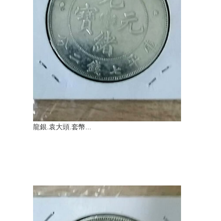
龍銀.袁大頭.套幣...