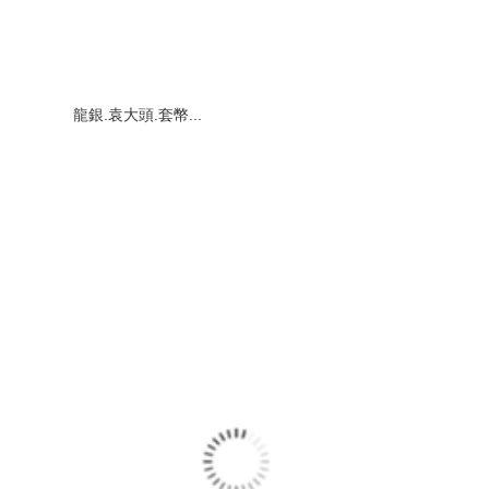
龍銀.袁大頭.套幣...