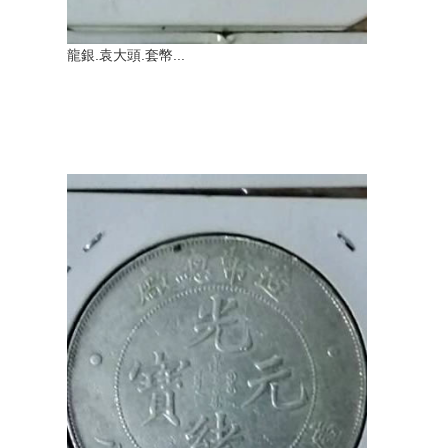
龍銀.袁大頭.套幣...