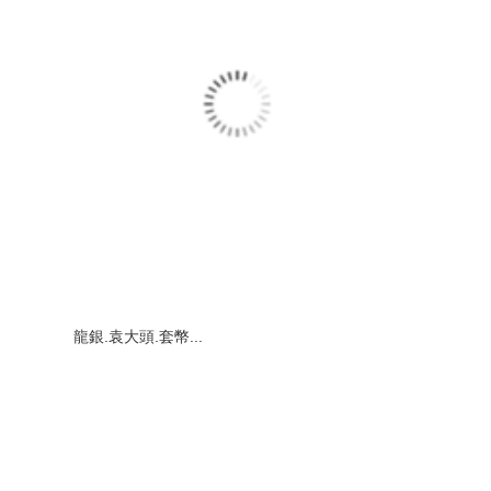
龍銀.袁大頭.套幣...