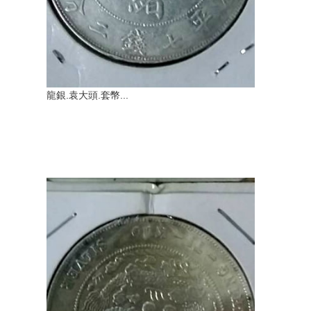
龍銀.袁大頭.套幣...