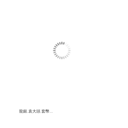
龍銀.袁大頭.套幣...