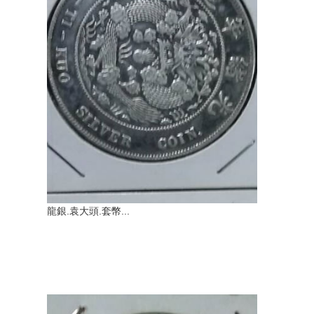
龍銀.袁大頭.套幣...