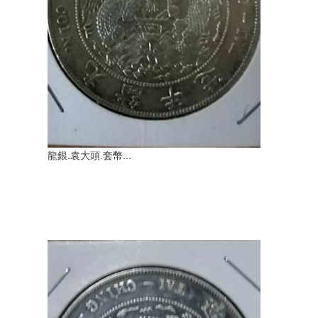
龍銀.袁大頭.套幣...