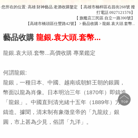
‧您所在的位置: 高雄 財神藝品.老酒收購鑒定 【 高雄市楠梓區右昌街268號 撥
打電話 0927121576】
【 旗艦店三民區 自立一路390號】
【高雄市橋頭區仕豐路42號】 > 藝品收購 > 龍銀.袁大頭.套幣...
藝品收購
龍銀.袁大頭.套幣...
龍銀.袁大頭.套幣...高價收購 專業鑑定
何謂龍銀:
龍銀，一種日本、中國、越南或朝鮮王朝的銀圓，
幣面以龍為肖像。日本明治三年（1870年）即鑄造
「龍銀」。中國直到清光緒十五年（1889年）方啟
鑄造。據聞，清末制有象徵皇帝的「九龍紋」銀
圓，市上甚為少見，俗謂「九洋」。