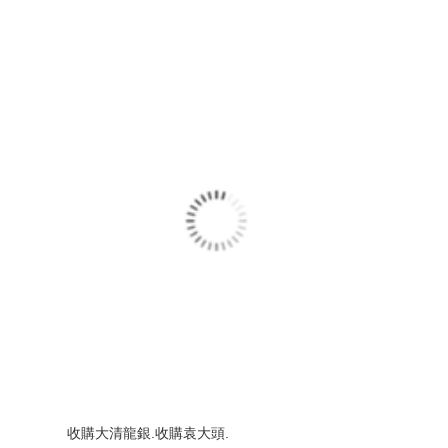
收購大清龍銀.收購袁大頭.