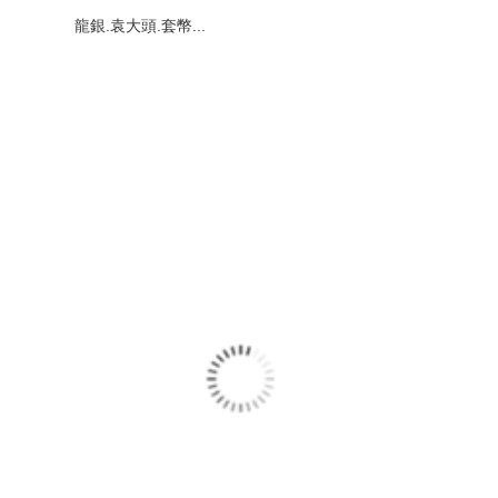
龍銀.袁大頭.套幣...