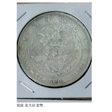
龍銀.袁大頭.套幣...