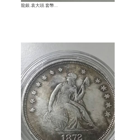
龍銀.袁大頭.套幣...