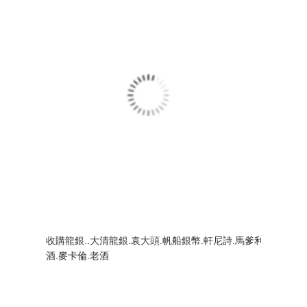
收購龍銀..大清龍銀.袁大頭.帆船銀幣.軒尼詩.馬爹利.人頭馬.
酒.麥卡倫.老酒