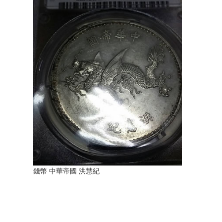
錢幣 中華帝國 洪慧紀