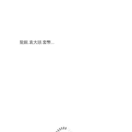
龍銀.袁大頭.套幣...