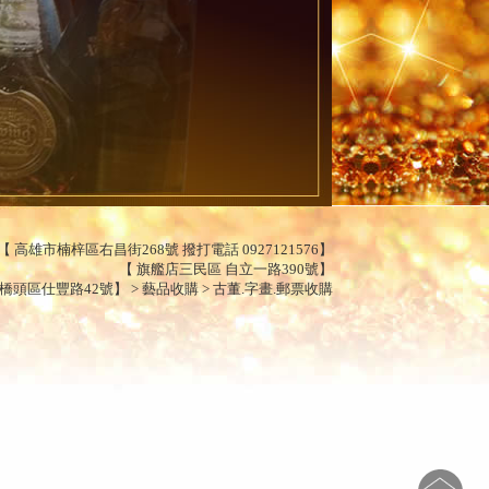
 高雄市楠梓區右昌街268號 撥打電話 0927121576】
【 旗艦店三民區 自立一路390號】
頭區仕豐路42號】 > 藝品收購 > 古董.字畫.郵票收購