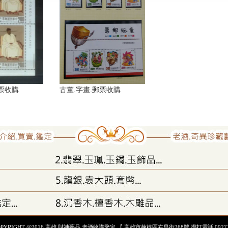
郵票收購
古董.字畫.郵票收購
OPYRIGHT @2016 高雄 財神藝品.老酒收購鑒定 【 高雄市楠梓區右昌街268號 撥打電話 09271