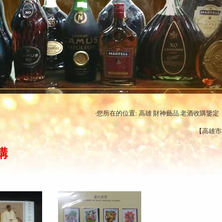
‧您所在的位置: 高雄 財神藝品.老酒收購鑒定 【
【高雄市橋
購