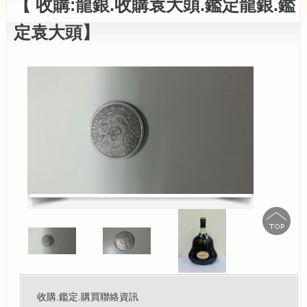
【 收購:龍銀.收購袁大頭.鑑定龍銀.鑑
定袁大頭】
收購.鑑定.購買聯絡資訊