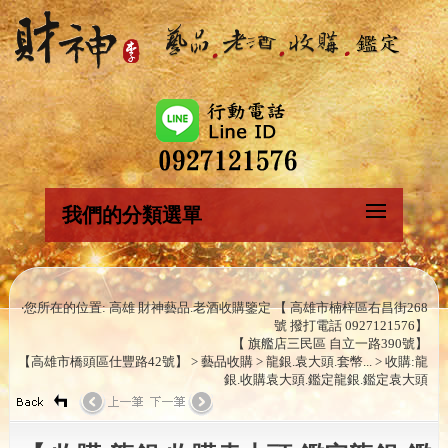
我們的分類選單
‧您所在的位置: 高雄 財神藝品.老酒收購鑒定 【 高雄市楠梓區右昌街268
號 撥打電話 0927121576】
【 旗艦店三民區 自立一路390號】
【高雄市橋頭區仕豐路42號】 > 藝品收購 > 龍銀.袁大頭.套幣... > 收購:龍
銀.收購袁大頭.鑑定龍銀.鑑定袁大頭