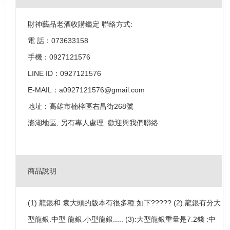
財神藝品老酒收購鑑定 聯絡方式:
電 話：073633158
手機：0927121576
LINE ID：0927121576
E-MAIL：a0927121576@gmail.com
地址：高雄市楠梓區右昌街268號
澎湖地區, 另有專人處理..歡迎與我們聯絡
商品說明
(1):龍銀和 袁大頭的版本有很多種.如下????? (2):龍銀有分大
型龍銀.中型 龍銀.小型龍銀..... (3):大型龍銀重量是7.2錢 :中