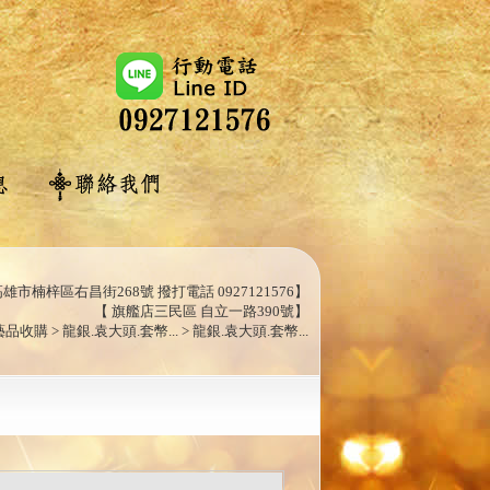
雄市楠梓區右昌街268號 撥打電話 0927121576】
【 旗艦店三民區 自立一路390號】
購 > 龍銀.袁大頭.套幣... > 龍銀.袁大頭.套幣...