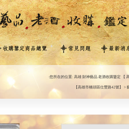
‧您所在的位置: 高雄 財神藝品.老酒收購鑒定 【 高
【高雄市橋頭區仕豐路42號】 > 藝品收