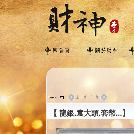
【 龍銀.袁大頭.套幣...】