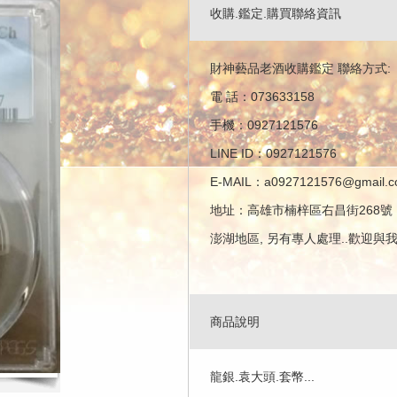
收購.鑑定.購買聯絡資訊
財神藝品老酒收購鑑定 聯絡方式:
電 話：073633158
手機：0927121576
LINE ID：0927121576
E-MAIL：a0927121576@gmail.
地址：高雄市楠梓區右昌街268號
澎湖地區, 另有專人處理..歡迎與
商品說明
龍銀.袁大頭.套幣...