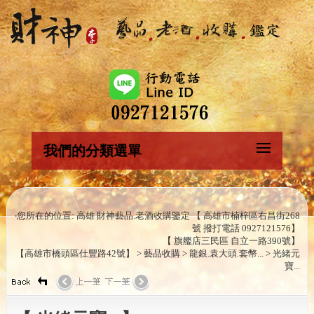
我們的分類選單
‧您所在的位置: 高雄 財神藝品.老酒收購鑒定 【 高雄市楠梓區右昌街268
號 撥打電話 0927121576】
【 旗艦店三民區 自立一路390號】
【高雄市橋頭區仕豐路42號】 > 藝品收購 > 龍銀.袁大頭.套幣... > 光緒元
寶...