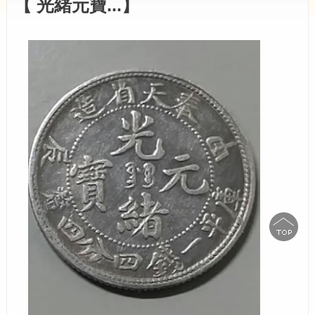
【 光緒元寶...】