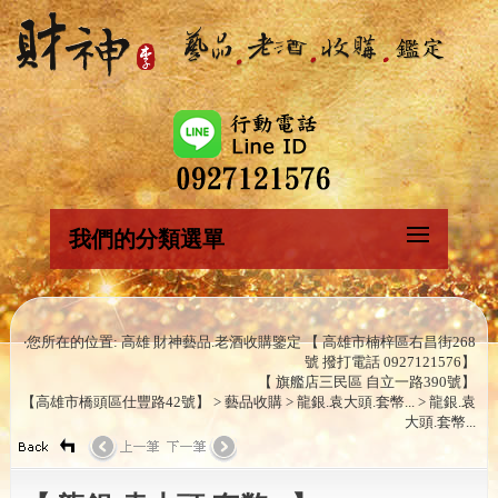
我們的分類選單
‧您所在的位置: 高雄 財神藝品.老酒收購鑒定 【 高雄市楠梓區右昌街268
號 撥打電話 0927121576】
【 旗艦店三民區 自立一路390號】
【高雄市橋頭區仕豐路42號】 > 藝品收購 > 龍銀.袁大頭.套幣... > 龍銀.袁
大頭.套幣...