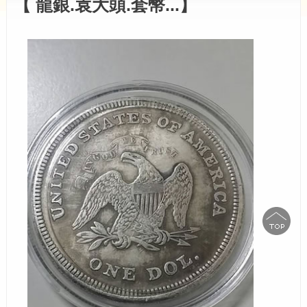
【 龍銀.袁大頭.套幣...】