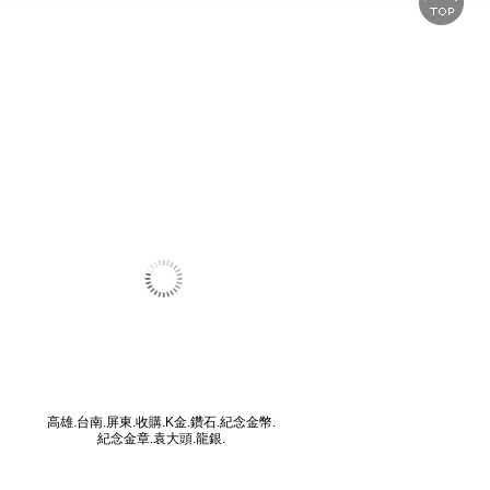
高雄.台南.屏東.收購.鑑定 .正官庄高麗人
蔘.長白山人蔘.老人蔘.白鳳丸.牛黃.