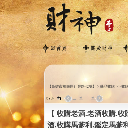
【高雄市橋頭區仕豐路42號】 > 藝品收購 > >
【 收購老酒.老酒收購.
酒.收購馬爹利.鑑定馬爹利