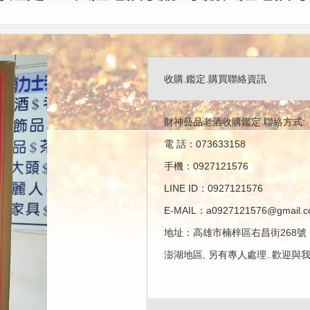
收購.鑑定.購買聯絡資訊
財神藝品老酒收購鑑定 聯絡方式:
電 話：073633158
手機：0927121576
LINE ID：0927121576
E-MAIL：a0927121576@gmail.
地址：高雄市楠梓區右昌街268號
澎湖地區, 另有專人處理..歡迎與