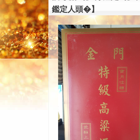
鑑定人頭�】