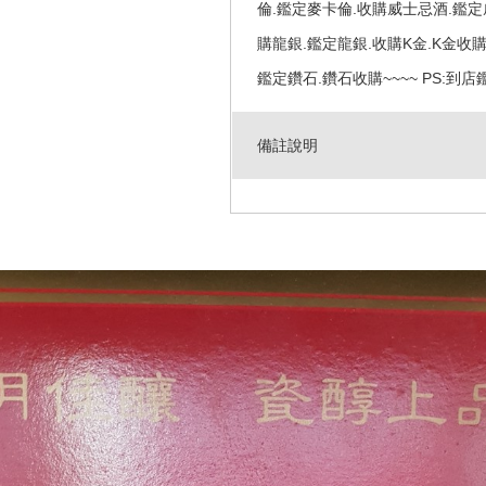
倫.鑑定麥卡倫.收購威士忌酒.鑑定
購龍銀.鑑定龍銀.收購K金.K金收購
鑑定鑽石.鑽石收購~~~~ PS:到店鑑定
備註說明