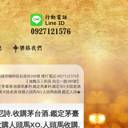
雄市楠梓區右昌街268號 撥打電話 0927121576】
【 旗艦店三民區 自立一路390號】
定茅臺酒.收購馬爹利.鑑定馬爹利.鑑定XO.大陸老酒
收購大陸老酒.收購人頭馬XO.人頭馬收購.鑑定人頭�
尼詩.收購茅台酒.鑑定茅臺
收購人頭馬XO.人頭馬收購.