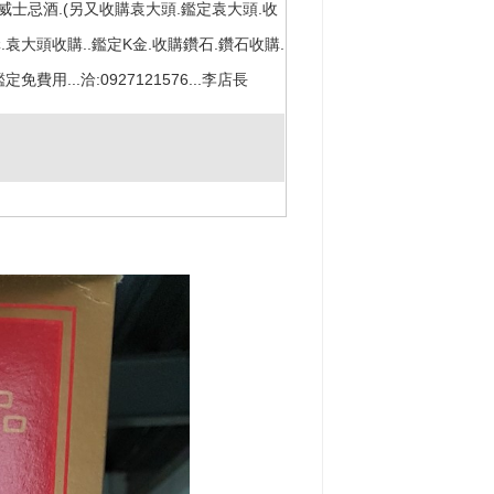
威士忌酒.(另又收購袁大頭.鑑定袁大頭.收
.袁大頭收購..鑑定K金.收購鑽石.鑽石收購.
免費用...洽:0927121576...李店長