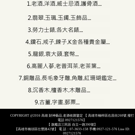
COPYRIGHT @2016 高雄 財神藝品.老酒收購鑒定 【 高雄市楠梓區右昌街268號 撥打
電話 0927121576】
【 旗艦店三民區 自立一路390號】
【高雄市橋頭區仕豐路42號】 電 話：07-3633-158 手機:0927-121-576 Line ID:
0927121576