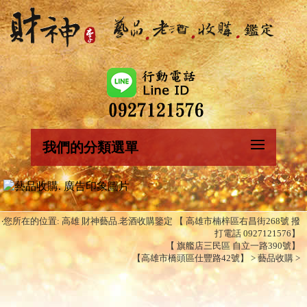
我們的分類選單
‧您所在的位置: 高雄 財神藝品.老酒收購鑒定 【 高雄市楠梓區右昌街268號 撥
打電話 0927121576】
【 旗艦店三民區 自立一路390號】
【高雄市橋頭區仕豐路42號】 > 藝品收購 >