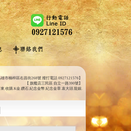
雄市楠梓區右昌街268號 撥打電話 0927121576】
【 旗艦店三民區 自立一路390號】
屏東.收購.K金.鑽石.紀念金幣.紀念金章.袁大頭.龍銀.
】