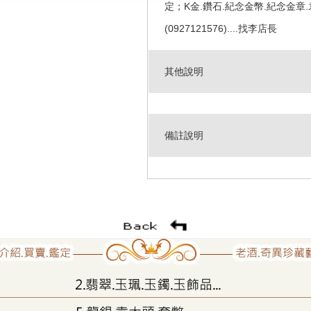
定；K金.鑽石.紀念金幣.紀念金章.袁大
(0927121576)....找李店長
其他說明
備註說明