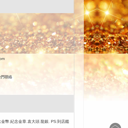
com
我們聯絡
念金幣.紀念金章.袁大頭.龍銀. PS:到店鑑