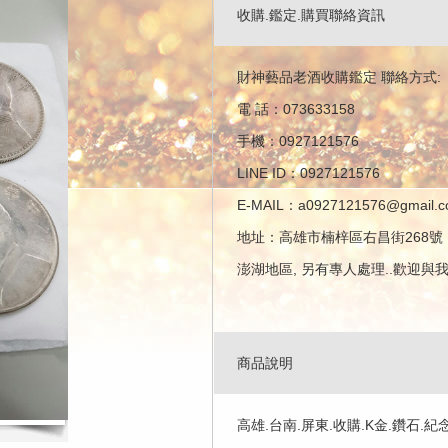
收購.鑑定.購買聯絡資訊
財神藝品老酒收購鑑定 聯絡方式:
電 話：073633158
手機：0927121576
LINE ID：0927121576
E-MAIL：a0927121576@gmail.
地址：高雄市楠梓區右昌街268號
澎湖地區, 另有專人處理..歡迎與
商品說明
高雄.台南.屏東.收購.K金.鑽石.紀