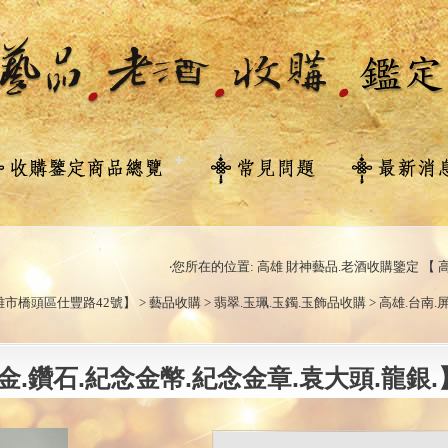
‧您所在的位置: 高雄 財神藝品.老酒收購鑒定 【 高
市橋頭區仕豐路42號】 > 藝品收購 > 翡翠.玉珮.玉鐲.玉飾品收購 > 高雄.台南.
K金.鑽石.紀念金幣.紀念金章.袁大頭.龍銀.