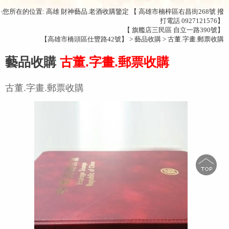
‧您所在的位置: 高雄 財神藝品.老酒收購鑒定 【 高雄市楠梓區右昌街268號 撥
打電話 0927121576】
【 旗艦店三民區 自立一路390號】
【高雄市橋頭區仕豐路42號】 > 藝品收購 > 古董.字畫.郵票收購
藝品收購
古董.字畫.郵票收購
古董.字畫.郵票收購