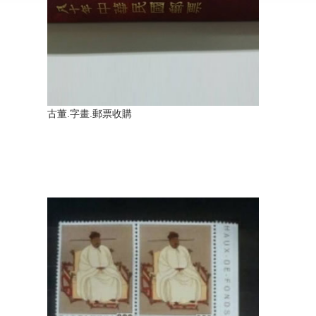
古董.字畫.郵票收購