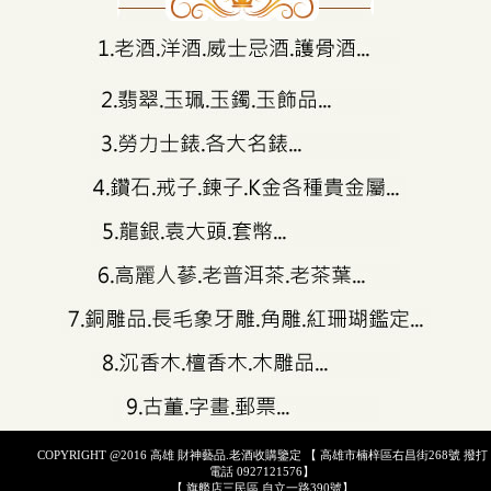
COPYRIGHT @2016 高雄 財神藝品.老酒收購鑒定 【 高雄市楠梓區右昌街268號 撥打
電話 0927121576】
【 旗艦店三民區 自立一路390號】