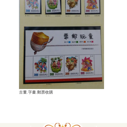
古董.字畫.郵票收購