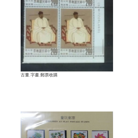
古董.字畫.郵票收購