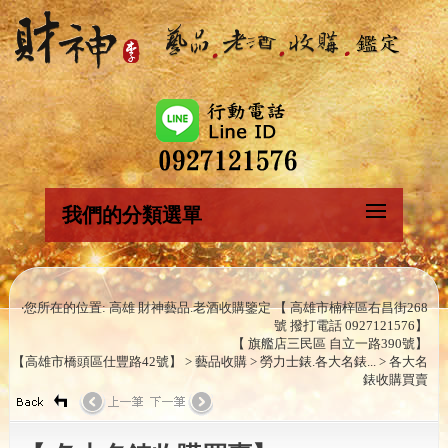
我們的分類選單
‧您所在的位置: 高雄 財神藝品.老酒收購鑒定 【 高雄市楠梓區右昌街268
號 撥打電話 0927121576】
【 旗艦店三民區 自立一路390號】
【高雄市橋頭區仕豐路42號】 > 藝品收購 > 勞力士錶.各大名錶... > 各大名
錶收購買賣