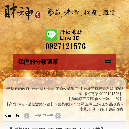
我們的分類選單
‧您所在的位置: 高雄 財神藝品.老酒收購鑒定 【 高雄市楠梓區右昌街268
號 撥打電話 0927121576】
【 旗艦店三民區 自立一路390號】
【高雄市橋頭區仕豐路42號】 > 藝品收購 > 翡翠.玉珮.玉鐲.玉飾品收購 >
翡翠.玉珮.玉鐲.玉飾品收購