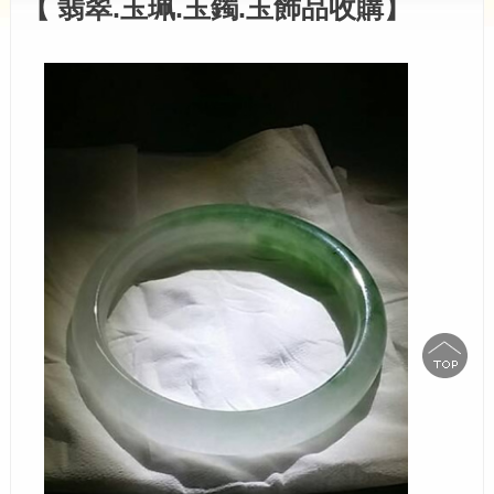
【 翡翠.玉珮.玉鐲.玉飾品收購】