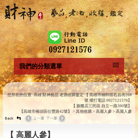
我們的分類選單
‧您所在的位置: 高雄 財神藝品.老酒收購鑒定 【 高雄市楠梓區右昌街268
號 撥打電話 0927121576】
【 旗艦店三民區 自立一路390號】
【高雄市橋頭區仕豐路42號】 > 其他收購 > 高麗人參 > 高麗人參
【 高麗人參】