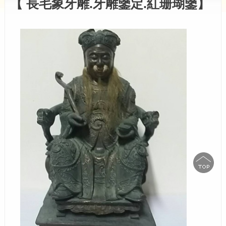
【 長毛象牙雕.牙雕鑒定.紅珊瑚鑒】