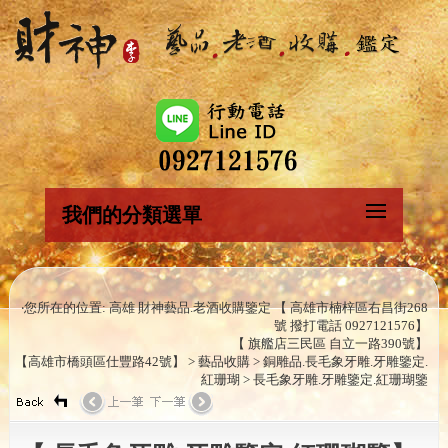
我們的分類選單
‧您所在的位置: 高雄 財神藝品.老酒收購鑒定 【 高雄市楠梓區右昌街268
號 撥打電話 0927121576】
【 旗艦店三民區 自立一路390號】
【高雄市橋頭區仕豐路42號】 > 藝品收購 > 銅雕品.長毛象牙雕.牙雕鑒定.
紅珊瑚 > 長毛象牙雕.牙雕鑒定.紅珊瑚鑒