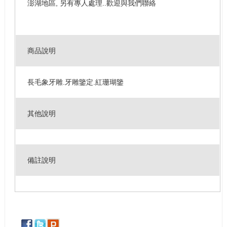
澎湖地區, 另有專人處理..歡迎與我們聯絡
商品說明
長毛象牙雕.牙雕鑒定.紅珊瑚鑒
其他說明
備註說明