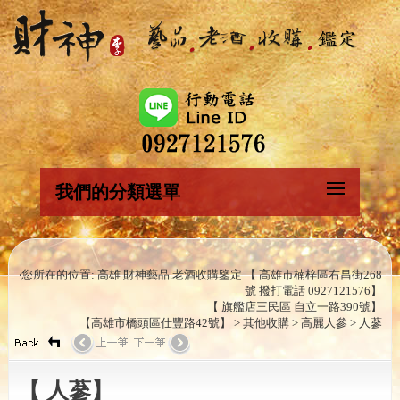
我們的分類選單
‧您所在的位置: 高雄 財神藝品.老酒收購鑒定 【 高雄市楠梓區右昌街268
號 撥打電話 0927121576】
【 旗艦店三民區 自立一路390號】
【高雄市橋頭區仕豐路42號】 > 其他收購 > 高麗人參 > 人蔘
【 人蔘】