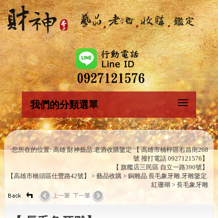
我們的分類選單
‧您所在的位置: 高雄 財神藝品.老酒收購鑒定 【 高雄市楠梓區右昌街268
號 撥打電話 0927121576】
【 旗艦店三民區 自立一路390號】
【高雄市橋頭區仕豐路42號】 > 藝品收購 > 銅雕品.長毛象牙雕.牙雕鑒定.
紅珊瑚 > 長毛象牙雕