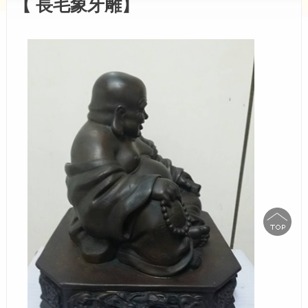
【 長毛象牙雕】