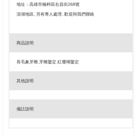
地址：高雄市楠梓區右昌街268號
澎湖地區, 另有專人處理..歡迎與我們聯絡
商品說明
長毛象牙雕.牙雕鑒定.紅珊瑚鑒定
其他說明
備註說明