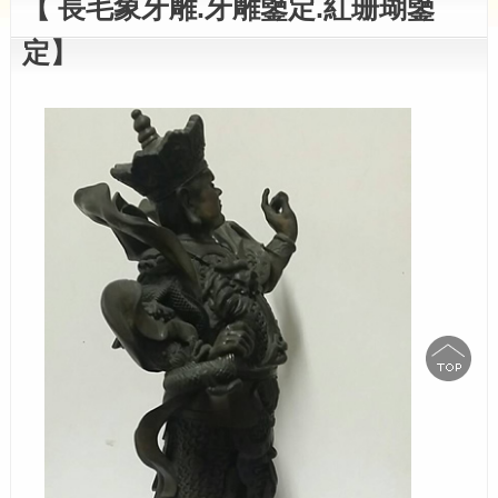
【 長毛象牙雕.牙雕鑒定.紅珊瑚鑒
定】