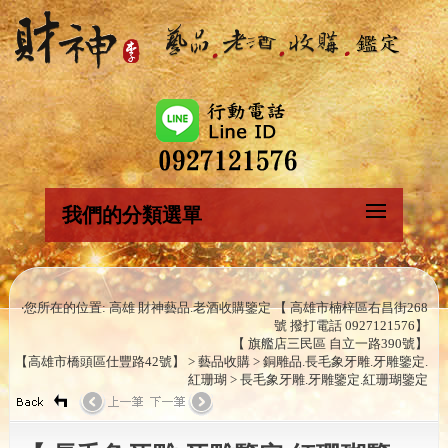
我們的分類選單
‧您所在的位置: 高雄 財神藝品.老酒收購鑒定 【 高雄市楠梓區右昌街268
號 撥打電話 0927121576】
【 旗艦店三民區 自立一路390號】
【高雄市橋頭區仕豐路42號】 > 藝品收購 > 銅雕品.長毛象牙雕.牙雕鑒定.
紅珊瑚 > 長毛象牙雕.牙雕鑒定.紅珊瑚鑒定