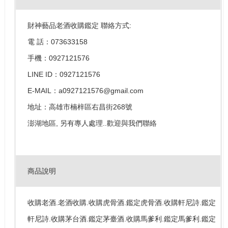
財神藝品老酒收購鑑定 聯絡方式:
電 話：073633158
手機：0927121576
LINE ID：0927121576
E-MAIL：a0927121576@gmail.com
地址：高雄市楠梓區右昌街268號
澎湖地區, 另有專人處理..歡迎與我們聯絡
商品說明
收購老酒.老酒收購.收購虎骨酒.鑑定虎骨酒.收購軒尼詩.鑑定
軒尼詩.收購茅台酒.鑑定茅臺酒.收購馬爹利.鑑定馬爹利.鑑定