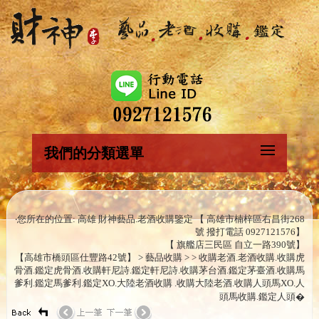
我們的分類選單
‧您所在的位置: 高雄 財神藝品.老酒收購鑒定 【 高雄市楠梓區右昌街268
號 撥打電話 0927121576】
【 旗艦店三民區 自立一路390號】
【高雄市橋頭區仕豐路42號】 > 藝品收購 > > 收購老酒.老酒收購.收購虎
骨酒.鑑定虎骨酒.收購軒尼詩.鑑定軒尼詩.收購茅台酒.鑑定茅臺酒.收購馬
爹利.鑑定馬爹利.鑑定XO.大陸老酒收購 .收購大陸老酒.收購人頭馬XO.人
頭馬收購.鑑定人頭�