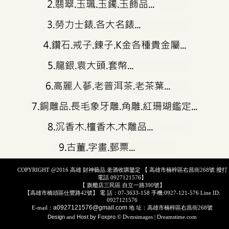
COPYRIGHT @2016 高雄 財神藝品.老酒收購鑒定 【 高雄市楠梓區右昌街268號 撥打
電話 0927121576】
【 旗艦店三民區 自立一路390號】
【高雄市橋頭區仕豐路42號】 電 話：07-3633-158 手機:0927-121-576 Line ID:
0927121576
a0927121576@gmail.com
E-mail：
地 址：高雄市楠梓區右昌街268號
Design
and
Host by Foxpro
© Dvmsimages | Dreamstime.com