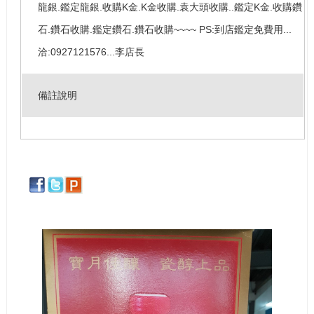
龍銀.鑑定龍銀.收購K金.K金收購.袁大頭收購..鑑定K金.收購鑽
石.鑽石收購.鑑定鑽石.鑽石收購~~~~ PS:到店鑑定免費用...
洽:0927121576...李店長
備註說明