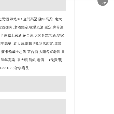
忌酒.歐塔XO.金門高梁.陳年高梁 .袁大
.老酒收購 .老酒鑑定.收購老酒.鑑定.虎骨酒.
.麥卡倫威士忌酒.茅台酒.大陸各式老酒.皇家
年高梁 .袁大頭.龍銀 PS:到店鑑定:虎骨
O.麥卡倫威士忌酒.茅台酒.大陸各式老酒.皇
年高梁 .袁大頭.龍銀.老酒.....(免費用)
3633158.洽:李店長