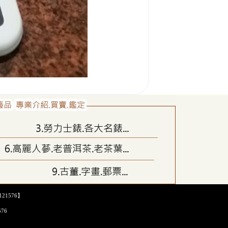
21576】
576