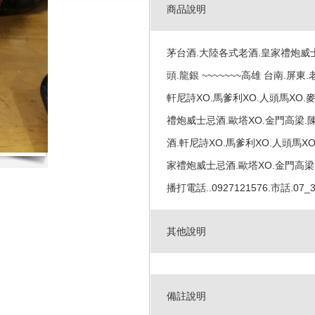
商品說明
茅台酒.大陸各式老酒.皇家禮炮威士
頭.龍銀 ~~~~~~~高雄 台南.屏東
軒尼詩XO.馬爹利XO.人頭馬XO
禮炮威士忌酒.歐塔XO.金門高梁.陳
酒.軒尼詩XO.馬爹利XO.人頭馬X
家禮炮威士忌酒.歐塔XO.金門高梁.陳
播打電話..0927121576.市話.07_
其他說明
備註說明