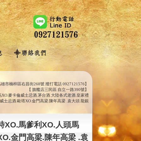
雄市楠梓區右昌街268號 撥打電話 0927121576】
【 旗艦店三民區 自立一路390號】
人頭馬XO.麥卡倫威士忌酒.茅台酒.大陸各式老酒.皇家禮
威士忌酒.歐塔XO.金門高梁.陳年高梁 .袁大頭.龍銀
詩XO.馬爹利XO.人頭馬
O.金門高梁.陳年高梁 .袁