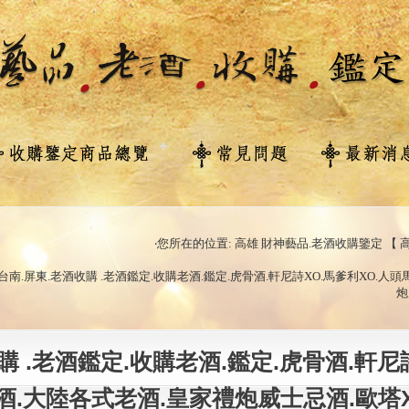
‧您所在的位置: 高雄 財神藝品.老酒收購鑒定 【 高
雄 台南.屏東.老酒收購 .老酒鑑定.收購老酒.鑑定.虎骨酒.軒尼詩XO.馬爹利XO.
炮
購 .老酒鑑定.收購老酒.鑑定.虎骨酒.軒尼
酒.大陸各式老酒.皇家禮炮威士忌酒.歐塔X