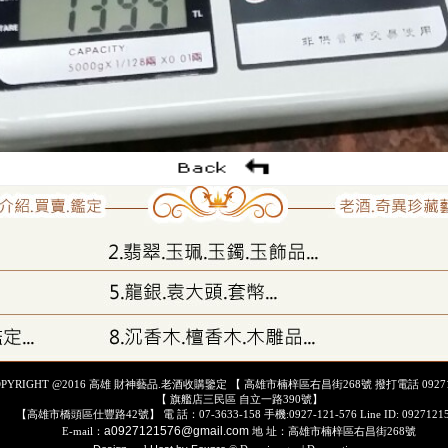
OPYRIGHT @2016 高雄 財神藝品.老酒收購鑒定 【 高雄市楠梓區右昌街268號 撥打電話 09271
【 旗艦店三民區 自立一路390號】
【高雄市橋頭區仕豐路42號】 電 話：07-3633-158 手機:0927-121-576 Line ID: 0927121
a0927121576@gmail.com
E-mail：
地 址：高雄市楠梓區右昌街268號