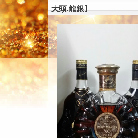
大頭.龍銀】