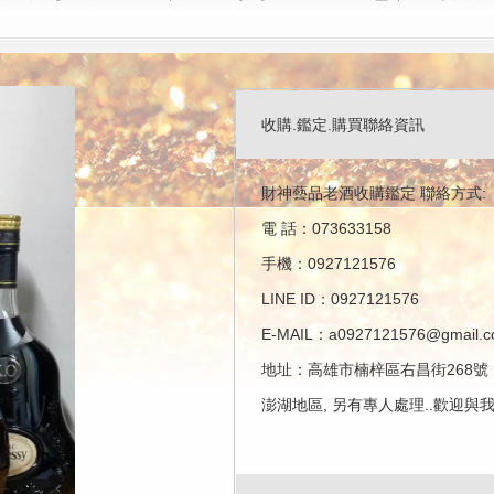
收購.鑑定.購買聯絡資訊
財神藝品老酒收購鑑定 聯絡方式:
電 話：073633158
手機：0927121576
LINE ID：0927121576
E-MAIL：a0927121576@gmail.
地址：高雄市楠梓區右昌街268號
澎湖地區, 另有專人處理..歡迎與