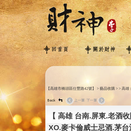
【高雄市橋頭區仕豐路42號】 > 藝品收購 > > 高
【 高雄 台南.屏東.老酒收
XO.麥卡倫威士忌酒.茅台